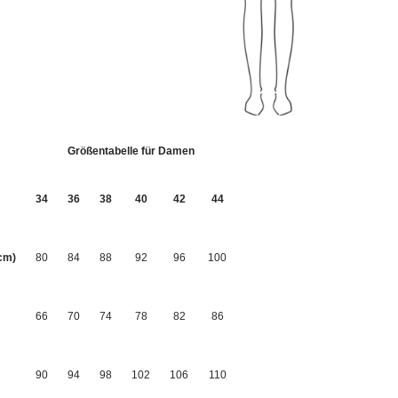
Größentabelle für Damen
34
36
38
40
42
44
cm)
80
84
88
92
96
100
66
70
74
78
82
86
90
94
98
102
106
110