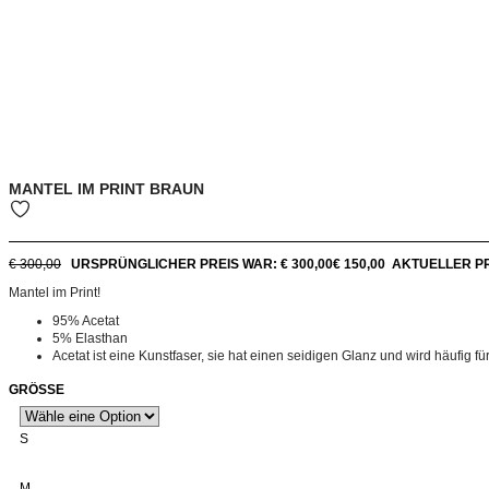
MANTEL IM PRINT BRAUN
€
300,00
URSPRÜNGLICHER PREIS WAR: € 300,00
€
150,00
AKTUELLER PREI
Mantel im Print!
95% Acetat
5% Elasthan
Acetat ist eine Kunstfaser, sie hat einen seidigen Glanz und wird häufig 
GRÖSSE
S
M