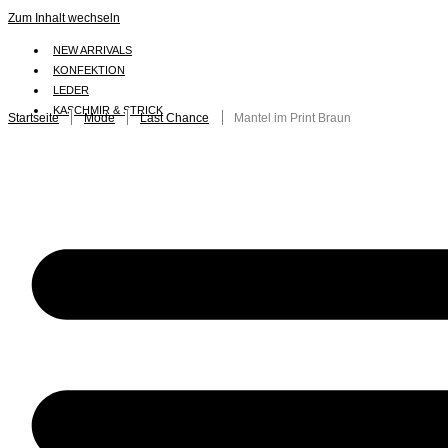
Zum Inhalt wechseln
NEW ARRIVALS
KONFEKTION
LEDER
KASCHMIR & STRICK
Startseite
/
Mode
/
Last Chance
/ Mantel im Print Braun