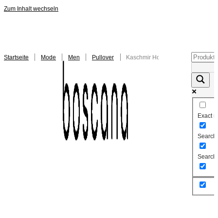
Zum Inhalt wechseln
Startseite
/
Mode
/
Men
/
Pullover
/ Kaschmir Hoodie Herren Grau
Exact m
Search i
Search 